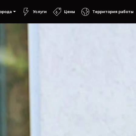
орода
Услуги
Цены
Территория работы